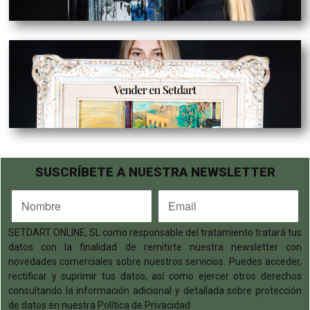
SUSCRÍBETE A NUESTRA NEWSLETTER
SETDART ONLINE, SL como responsable del tratamiento tratará tus
datos con la finalidad de remitirte nuestra newsletter con
novedades comerciales sobre nuestros servicios. Puedes acceder,
rectificar y suprimir tus datos, así como ejercer otros derechos
consultando la información adicional y detallada sobre protección
de datos en nuestra Política de Privacidad