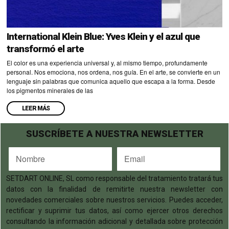
International Klein Blue: Yves Klein y el azul que
transformó el arte
El color es una experiencia universal y, al mismo tiempo, profundamente
personal. Nos emociona, nos ordena, nos guía. En el arte, se convierte en un
lenguaje sin palabras que comunica aquello que escapa a la forma. Desde
los pigmentos minerales de las
LEER MÁS
SUSCRÍBETE A NUESTRA NEWSLETTER
SETDART ONLINE, SL como responsable del tratamiento tratará tus
datos con la finalidad de remitirte nuestra newsletter con
novedades comerciales sobre nuestros servicios. Puedes acceder,
rectificar y suprimir tus datos, así como ejercer otros derechos
consultando la información adicional y detallada sobre protección