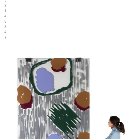
3
1
4
8
3
4
)