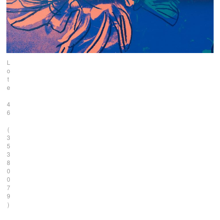
L
o
t
e
4
6
(
3
5
3
8
0
0
7
9
)