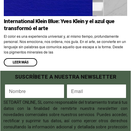
International Klein Blue: Yves Klein y el azul que
transformó el arte
El color es una experiencia universal y, al mismo tiempo, profundamente
personal. Nos emociona, nos ordena, nos guía. En el arte, se convierte en un
lenguaje sin palabras que comunica aquello que escapa a la forma. Desde
los pigmentos minerales de las
LEER MÁS
SUSCRÍBETE A NUESTRA NEWSLETTER
SETDART ONLINE, SL como responsable del tratamiento tratará tus
datos con la finalidad de remitirte nuestra newsletter con
novedades comerciales sobre nuestros servicios. Puedes acceder,
rectificar y suprimir tus datos, así como ejercer otros derechos
consultando la información adicional y detallada sobre protección