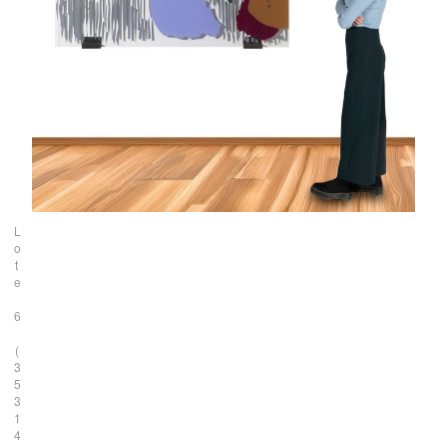
L
o
t
e
6
(
3
5
3
1
4