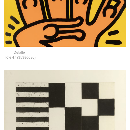
Detalle
lote 47 (35380080)