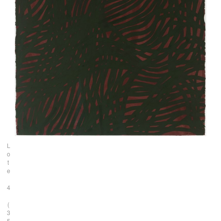
L
o
t
e
4
(
3
5