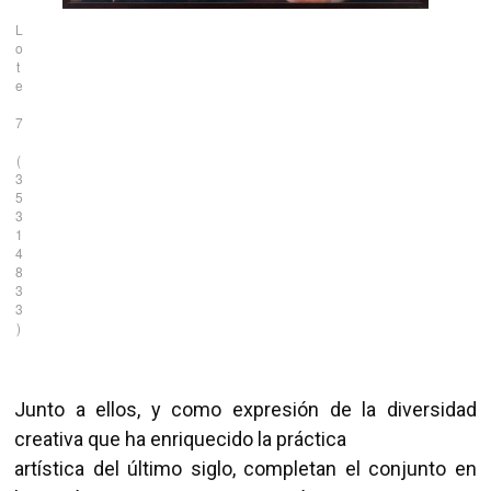
L
o
t
e
7
(
3
5
3
1
4
8
3
3
)
Junto a ellos, y como expresión de la diversidad
creativa que ha enriquecido la práctica
artística del último siglo, completan el conjunto en