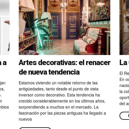
a a
Artes decorativas: el renacer
La
de nueva tendencia
El Re
En oc
jan
Estamos viviendo un notable retorno de las
nacio
os,
antigüedades, tanto desde el punto de vista
la c
.
inversor como decorativo. Esta tendencia ha
oport
an
crecido considerablemente en los últimos años,
del a
mbios
sorprendiendo a muchos en el mercado. La
fascinación por las piezas antiguas ha llegado a
nuevos