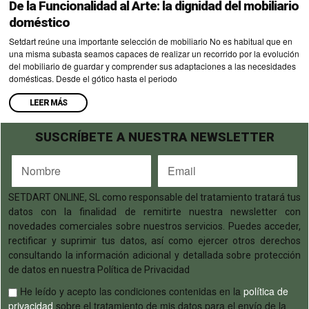
De la Funcionalidad al Arte: la dignidad del mobiliario
doméstico
Setdart reúne una importante selección de mobiliario No es habitual que en
una misma subasta seamos capaces de realizar un recorrido por la evolución
del mobiliario de guardar y comprender sus adaptaciones a las necesidades
domésticas. Desde el gótico hasta el periodo
LEER MÁS
SUSCRÍBETE A NUESTRA NEWSLETTER
SETDART ONLINE, SL como responsable del tratamiento tratará tus
datos con la finalidad de remitirte nuestra newsletter con
novedades comerciales sobre nuestros servicios. Puedes acceder,
rectificar y suprimir tus datos, así como ejercer otros derechos
consultando la información adicional y detallada sobre protección
de datos en nuestra Política de Privacidad
He leído y acepto las condiciones contenidas en la
política de
privacidad
sobre el tratamiento de mis datos para el envío de la