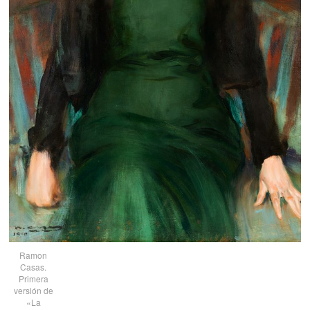
Ramon
Casas.
Primera
versión de
«La