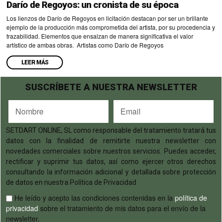
Darío de Regoyos: un cronista de su época
Los lienzos de Darío de Regoyos en licitación destacan por ser un brillante
ejemplo de la producción más comprometida del artista, por su procedencia y
trazabilidad. Elementos que ensalzan de manera significativa el valor
artístico de ambas obras. Artistas como Darío de Regoyos
LEER MÁS
SUSCRÍBETE A NUESTRA NEWSLETTER
SETDART ONLINE, SL como responsable del tratamiento tratará tus
datos con la finalidad de remitirte nuestra newsletter con
novedades comerciales sobre nuestros servicios. Puedes acceder,
rectificar y suprimir tus datos, así como ejercer otros derechos
consultando la información adicional y detallada sobre protección
de datos en nuestra Política de Privacidad
He leído y acepto las condiciones contenidas en la
política de
privacidad
sobre el tratamiento de mis datos para el envío de la
newsletter.