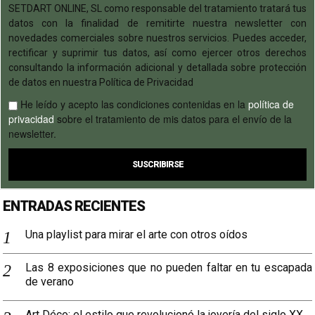
SETDART ONLINE, SL como responsable del tratamiento tratará tus
datos con la finalidad de remitirte nuestra newsletter con
novedades comerciales sobre nuestros servicios. Puedes acceder,
rectificar y suprimir tus datos, así como ejercer otros derechos
consultando la información adicional y detallada sobre protección
de datos en nuestra Política de Privacidad
He leído y acepto las condiciones contenidas en la
política de
privacidad
sobre el tratamiento de mis datos para el envío de la
newsletter.
ENTRADAS RECIENTES
Una playlist para mirar el arte con otros oídos
Las 8 exposiciones que no pueden faltar en tu escapada
de verano
Art Déco: el estilo que revolucionó la joyería del siglo XX