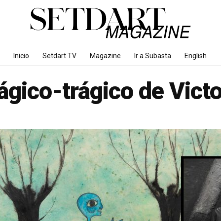
Inicio
Setdart TV
Magazine
Ir a Subasta
English
ágico-trágico de Victo