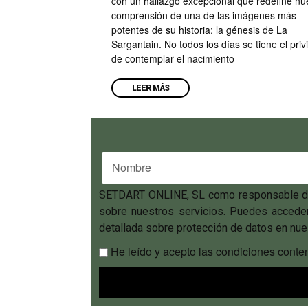
con un hallazgo excepcional que redefine nu
comprensión de una de las imágenes más
potentes de su historia: la génesis de La
Sargantain. No todos los días se tiene el privi
de contemplar el nacimiento
LEER MÁS
SETDART ONLINE, SL como responsable del t
sobre nuestros servicios. Puedes acceder,
detallada sobre protección de datos en nues
He leído y acepto las condiciones conte