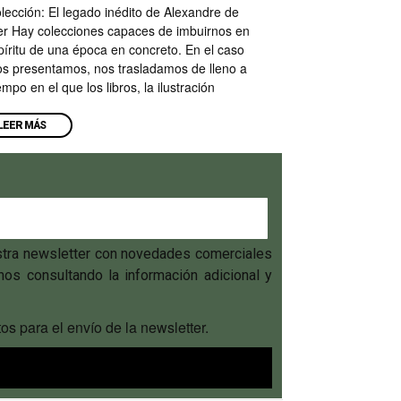
lección: El legado inédito de Alexandre de
er Hay colecciones capaces de imbuirnos en
píritu de una época en concreto. En el caso
os presentamos, nos trasladamos de lleno a
empo en el que los libros, la ilustración
LEER MÁS
estra newsletter con novedades comerciales
hos consultando la información adicional y
os para el envío de la newsletter.