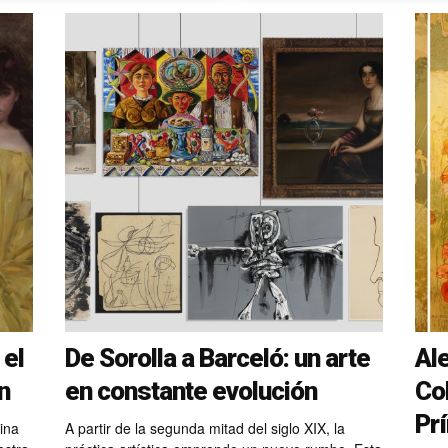
 el
De Sorolla a Barceló: un arte
Al
n
en constante evolución
Col
Pr
ina
A partir de la segunda mitad del siglo XIX, la