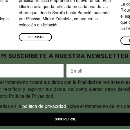
estra
práctica artística emprende un nuevo rumbo. Esta
La co
idiosincrasia queda reflejada en cada una de las
Riqu
obras que, desde Sorolla hasta Barceló, pasando
el es
legio
por Picasso, Miró o Zabaleta, componen la
que 
colección en licitación.
un ti
LEER MÁS
SUSCRÍBETE A NUESTRA NEWSLETTER
ratamiento tratará tus datos con la finalidad de remitirte nu
 rectificar y suprimir tus datos, así como ejercer otros derec
tra Política de Privacidad
nidas en la
política de privacidad
sobre el tratamiento de mis dat