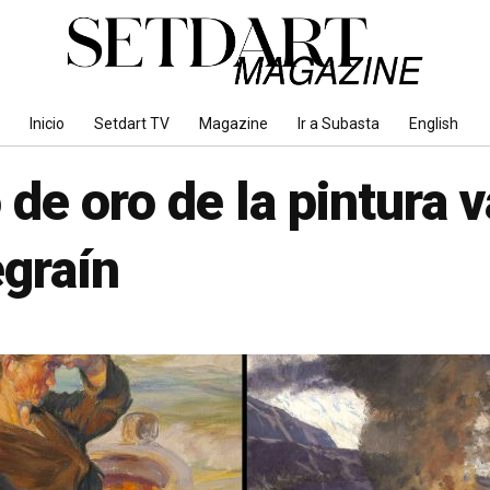
Inicio
Setdart TV
Magazine
Ir a Subasta
English
 de oro de la pintura 
graín