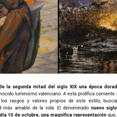
r de la segunda mitad del siglo XIX una época dora
nocido luminismo valenciano. A esta prolífica corriente
los rasgos y valores propios de este estilo, buscar
ad más amable de la vida. El denominado
nuevo siglo
día 10 de octubre, una magnífica representación
que,