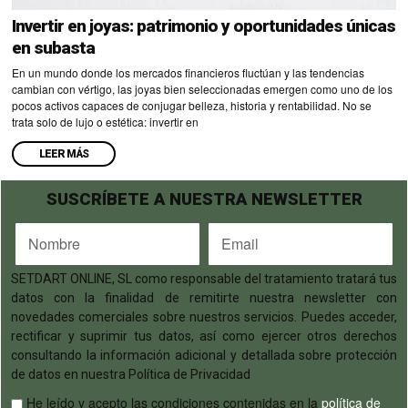
Invertir en joyas: patrimonio y oportunidades únicas
en subasta
En un mundo donde los mercados financieros fluctúan y las tendencias
cambian con vértigo, las joyas bien seleccionadas emergen como uno de los
pocos activos capaces de conjugar belleza, historia y rentabilidad. No se
trata solo de lujo o estética: invertir en
LEER MÁS
SUSCRÍBETE A NUESTRA NEWSLETTER
SETDART ONLINE, SL como responsable del tratamiento tratará tus
datos con la finalidad de remitirte nuestra newsletter con
novedades comerciales sobre nuestros servicios. Puedes acceder,
rectificar y suprimir tus datos, así como ejercer otros derechos
consultando la información adicional y detallada sobre protección
de datos en nuestra Política de Privacidad
He leído y acepto las condiciones contenidas en la
política de