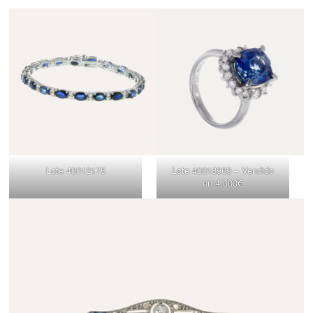
Lote 40012175
Lote 40018969 – Vendido
en 4.000€