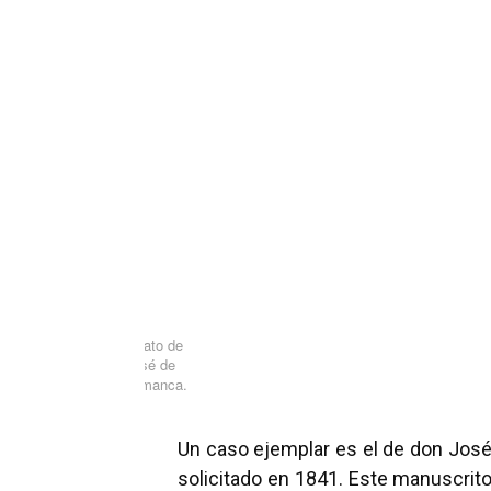
Retrato de
José de
Salamanca.
Un caso ejemplar es el de don Jos
solicitado en 1841. Este manuscrit