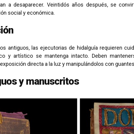
aban a desaparecer. Veintidós años después, se conv
ión social y económica.
ión
ros antiguos, las ejecutorias de hidalguía requieren c
órico y artístico se mantenga intacto. Deben mantene
exposición directa a la luz y manipulándolos con guante
guos y manuscritos