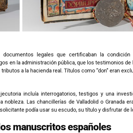
an documentos legales que certificaban la condición
os en la administración pública, que los testimonios de l
e tributos a la hacienda real. Títulos como “don” eran e
cutoria incluía interrogatorios, testigos y una inves
a nobleza. Las chancillerías de Valladolid o Granada e
licitante podía usar su escudo, su título y disfrutar de l
e los manuscritos españoles