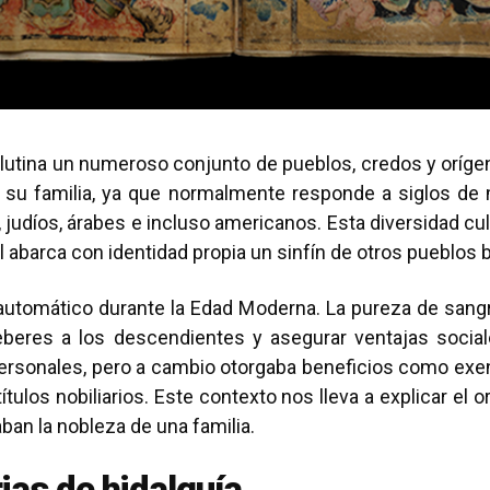
 aglutina un numeroso conjunto de pueblos, credos y oríg
 su familia, ya que normalmente responde a siglos de m
, judíos, árabes e incluso americanos. Esta diversidad c
l abarca con identidad propia un sinfín de otros pueblos b
automático durante la Edad Moderna. La pureza de sangre 
eberes a los descendientes y asegurar ventajas sociale
 personales, pero a cambio otorgaba beneficios como ex
ítulos nobiliarios. Este contexto nos lleva a explicar el o
an la nobleza de una familia.
ias de hidalguía