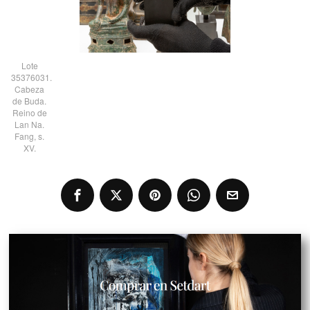
Lote
35376031.
Cabeza
de Buda.
Reino de
Lan Na.
Fang, s.
XV.