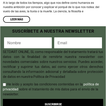
A lo largo de todos los tiempos, algo que nos define como humanos es
nuestra ambición por conocer y explicar el porqué de lo que nos rodea: del
vuelo de las aves, la lluvia o la muerte. La ciencia, la filosofía e
LEER MÁS
SUSCRÍBETE A NUESTRA NEWSLETTER
SETDART ONLINE, SL como responsable del tratamiento tratará tus
datos con la finalidad de remitirte nuestra newsletter con
novedades comerciales sobre nuestros servicios. Puedes acceder,
rectificar y suprimir tus datos, así como ejercer otros derechos
consultando la información adicional y detallada sobre protección
de datos en nuestra Política de Privacidad
He leído y acepto las condiciones contenidas en la
política de
privacidad
sobre el tratamiento de mis datos para el envío de la
newsletter.