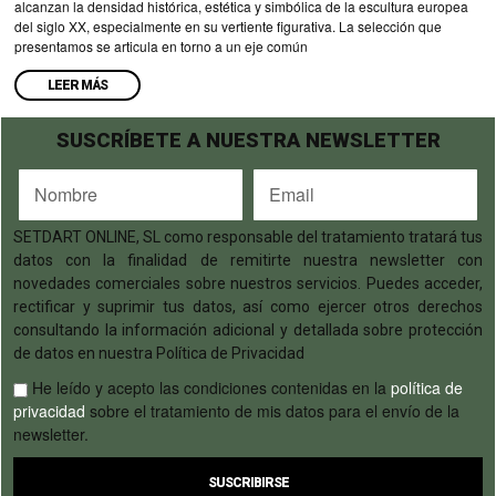
alcanzan la densidad histórica, estética y simbólica de la escultura europea
del siglo XX, especialmente en su vertiente figurativa. La selección que
presentamos se articula en torno a un eje común
LEER MÁS
SUSCRÍBETE A NUESTRA NEWSLETTER
SETDART ONLINE, SL como responsable del tratamiento tratará tus
datos con la finalidad de remitirte nuestra newsletter con
novedades comerciales sobre nuestros servicios. Puedes acceder,
rectificar y suprimir tus datos, así como ejercer otros derechos
consultando la información adicional y detallada sobre protección
de datos en nuestra Política de Privacidad
He leído y acepto las condiciones contenidas en la
política de
privacidad
sobre el tratamiento de mis datos para el envío de la
newsletter.