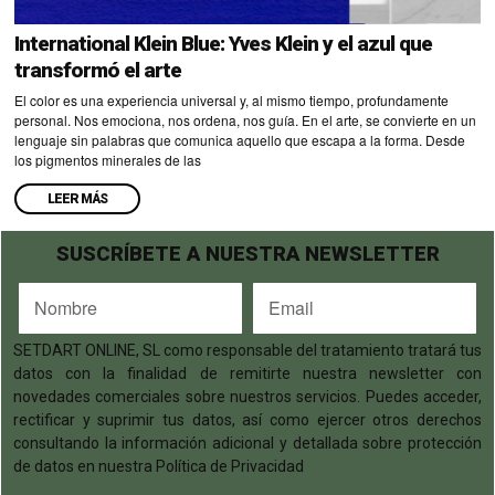
International Klein Blue: Yves Klein y el azul que
transformó el arte
El color es una experiencia universal y, al mismo tiempo, profundamente
personal. Nos emociona, nos ordena, nos guía. En el arte, se convierte en un
lenguaje sin palabras que comunica aquello que escapa a la forma. Desde
los pigmentos minerales de las
LEER MÁS
SUSCRÍBETE A NUESTRA NEWSLETTER
SETDART ONLINE, SL como responsable del tratamiento tratará tus
datos con la finalidad de remitirte nuestra newsletter con
novedades comerciales sobre nuestros servicios. Puedes acceder,
rectificar y suprimir tus datos, así como ejercer otros derechos
consultando la información adicional y detallada sobre protección
de datos en nuestra Política de Privacidad